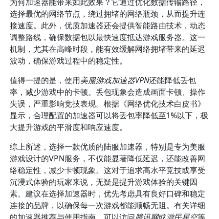
为何加速器能带来如此效果？它通过优化数据传输路径，
选择最优的网络节点，绕过拥堵的网络瓶颈，从而提升连
接速度。此外，优质加速器还会提供智能路由技术，动态
调整路线，确保数据包以最快速度抵达游戏服务器。这一
机制，尤其在高峰时段，能有效缓解网络拥堵带来的延迟
波动，确保游戏过程中的稳定性。
值得一提的是，使用
美服游戏加速器VPN
还能降低丢包
率，减少游戏中的卡顿。丢包现象会造成画面卡顿、操作
失误，严重影响竞技表现。根据《网络优化技术白皮书》
显示，合理配置的加速器可以将丢包率降低至1%以下，极
大提升游戏的平滑度和响应速度。
综上所述，选择一款优质的陆服加速器，特别是专为美服
游戏设计的VPN服务，不仅能显著降低延迟，还能改善网
络稳定性，减少卡顿现象。这对于追求高水平竞技或享受
沉浸式体验的玩家来说，无疑是提升游戏体验的关键因
素。建议在选择加速器时，优先考虑具有良好口碑和稳定
连接的品牌，以确保每一次游戏都能顺畅无阻。有关详细
的加速器推荐与使用指南，可以访问
腾讯网
或
游民星空
等